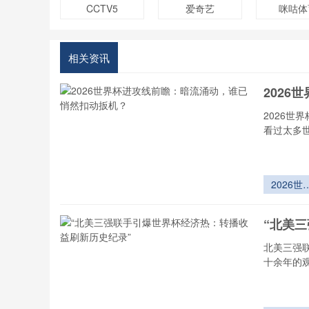
CCTV5
爱奇艺
咪咕体
相关资讯
202
2026
看过太多
2026世
杯进攻线
瞻：暗流
“北美
动
北美三强
十余年的