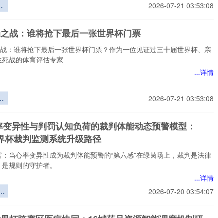
强
2026-07-21 03:53:08
世
济
局之战：谁将抢下最后一张世界杯门票
收
史
之战：谁将抢下最后一张世界杯门票？作为一位见证过三十届世界杯、亲
生死战的体育评估专家
...详情
之
2026-07-21 03:53:08
抢
张
率变异性与判罚认知负荷的裁判体能动态预警模型：
票
世界杯裁判监测系统升级路径
官：当心率变异性成为裁判体能预警的“第六感”在绿茵场上，裁判是法律
，是规则的守护者。
...详情
变
2026-07-20 03:54:07
罚
的