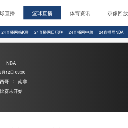
球直播
篮球直播
体育资讯
录像回放
24直播网韩K联
24直播网日职联
24直播网中超
24直播网NBA
24直播网中超
24直播网NBA
24直播网世界杯
24直播网中甲
NBA
6月12日 03:00
西哥
:
南非
比赛未开始