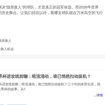
“隐形敌人”的球队，才是真正的冠军候选。而2026年世界
的历史舞台。让我们拭目以待，看哪支球队能在万米高空的飞行
隐形敌人
次换人机会
6世界杯进攻线前瞻：暗流涌动，谁已悄然扣动扳机？
世界杯进攻线前瞻：暗流涌动，谁已悄然扣动扳机？三十年的体育生涯，我
世界杯的故事。从1
...详情