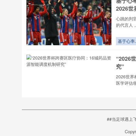
基于心
世界杯门
2026
心跳的判
的代言人
基于心率
异性与判
认知负荷
“202
裁判体能
究”
态预警
型：202
2026世
世界杯裁
医学评估
监测系统
级路径
“2026世
杯跨赛区
疗协同
世预赛
16城药
##当足球遇上
率全解
资源智能
度机制
Copyr
世预赛亚